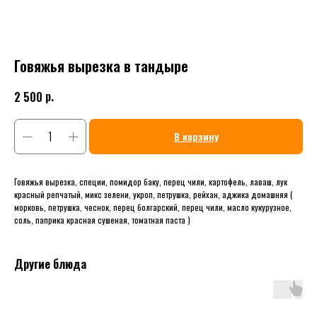
Говяжья вырезка в тандыре
р.
2 500
В корзину
Говяжья вырезка, специи, помидор баку, перец чили, картофель, лаваш, лук
красный репчатый, микс зелени, укроп, петрушка, рейхан, аджика домашняя (
морковь, петрушка, чеснок, перец болгарский, перец чили, масло кукурузное,
соль, паприка красная сушеная, томатная паста )
Другие блюда